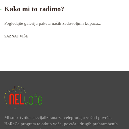
Kako mi to radimo?
Pogledajte galeriju paketa naših zadovoljnih kupaca...
SAZNAJ VIŠE
Mi smo tvrtka specijalizirana za veleprodaju voća i povrća,
HoReCa program te otkup voća, povrća i drugih prehrambenih