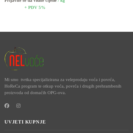
Prijavite se da vidite cijene
/ kg
+ PDV 5%
Mi smo tvrtka specijalizirana za veleprodaju voća i povrća,
HoReCa program te otkup voća, povrća i drugih prehrambenih
proizvoda od domaćih OPG-ova.
UVJETI KUPNJE