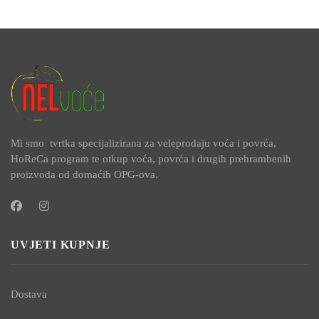
Mi smo tvrtka specijalizirana za veleprodaju voća i povrća,
HoReCa program te otkup voća, povrća i drugih prehrambenih
proizvoda od domaćih OPG-ova.
UVJETI KUPNJE
Dostava