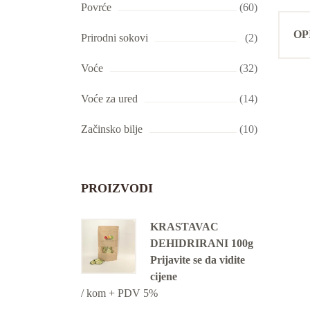
Povrće
(60)
OP
Prirodni sokovi
(2)
Voće
(32)
Voće za ured
(14)
Začinsko bilje
(10)
PROIZVODI
KRASTAVAC
DEHIDRIRANI 100g
Prijavite se da vidite
cijene
/ kom + PDV 5%