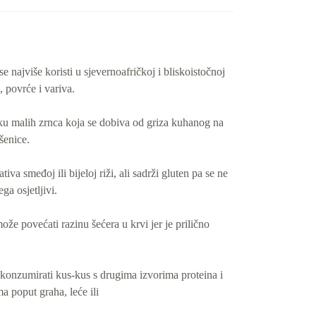
e najviše koristi u sjevernoafričkoj i bliskoistočnoj
, povrće i variva.
liku malih zrnca koja se dobiva od griza kuhanog na
šenice.
tiva smeđoj ili bijeloj riži, ali sadrži gluten pa se ne
ga osjetljivi.
ože povećati razinu šećera u krvi jer je prilično
e konzumirati kus-kus s drugima izvorima proteina i
 poput graha, leće ili