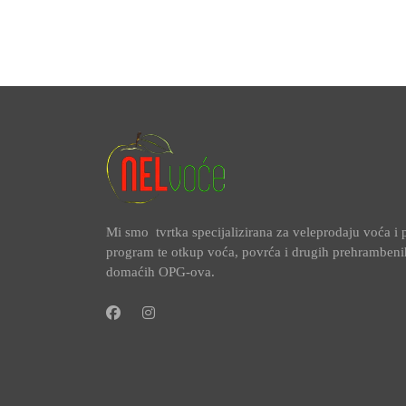
Mi smo tvrtka specijalizirana za veleprodaju voća 
program te otkup voća, povrća i drugih prehramben
domaćih OPG-ova.