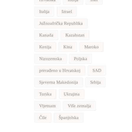
Italija
Izrael
Južnoafrička Republika
Kanada
Kazahstan
Kenija
Kina
Maroko
Nizozemska
Poljska
prerađeno u Hrvatskoj
SAD
Sjeverna Makedonija
Srbija
Turska
Ukrajina
Vijetnam
Više zemalja
Čile
Španjolska