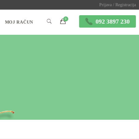
Prijava / Registracija
092 3897 230
MOJ RAČUN