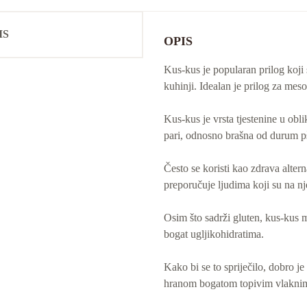
IS
OPIS
Kus-kus je popularan prilog koji s
kuhinji. Idealan je prilog za meso
Kus-kus je vrsta tjestenine u ob
pari, odnosno brašna od durum p
Često se koristi kao zdrava alterna
preporučuje ljudima koji su na nje
Osim što sadrži gluten, kus-kus m
bogat ugljikohidratima.
Kako bi se to spriječilo, dobro j
hranom bogatom topivim vlaknima