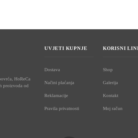
UVJETI KUPNJE
KORISNI LI
Dostava
Shop
i povrća, HoReCa
Načini plaćanja
Galerija
ih proizvoda od
Reklamacije
Kontakt
Pravila privatnosti
Moj račun