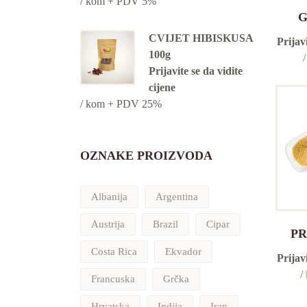
/ kom + PDV 5%
G
CVIJET HIBISKUSA
Prijavi
100g
Prijavite se da vidite
cijene
/ kom + PDV 25%
OZNAKE PROIZVODA
Albanija
Argentina
Austrija
Brazil
Cipar
PR
Costa Rica
Ekvador
Prijavi
/
Francuska
Grčka
Hrvatska
Indija
Iran