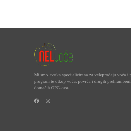
Mi smo tvrtka specijalizirana za veleprodaju voća 
program te otkup voća, povrća i drugih prehramben
domaćih OPG-ova.