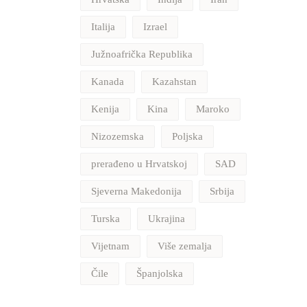
Italija
Izrael
Južnoafrička Republika
Kanada
Kazahstan
Kenija
Kina
Maroko
Nizozemska
Poljska
prerađeno u Hrvatskoj
SAD
Sjeverna Makedonija
Srbija
Turska
Ukrajina
Vijetnam
Više zemalja
Čile
Španjolska