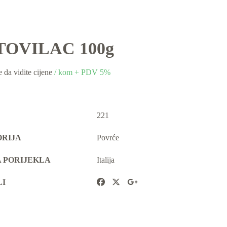
OVILAC 100g
e da vidite cijene
/ kom + PDV 5%
221
RIJA
Povrće
 PORIJEKLA
Italija
LI