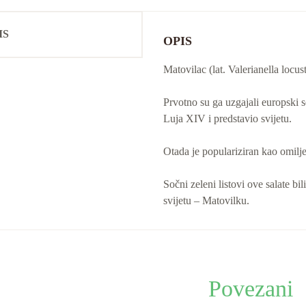
IS
OPIS
Matovilac (lat. Valerianella locust
Prvotno su ga uzgajali europski se
Luja XIV i predstavio svijetu.
Otada je populariziran kao omilj
Sočni zeleni listovi ove salate bi
svijetu – Matovilku.
Povezani