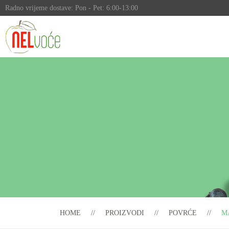
Radno vrijeme dostave: Pon - Pet: 6:00-13:00
HOME
PROIZVODI
POVRĆE
M