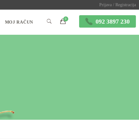
Prijava / Registracija
092 3897 230
MOJ RAČUN