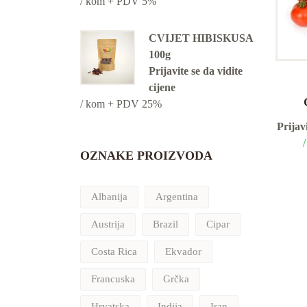
/ kom + PDV 5%
CVIJET HIBISKUSA
100g
Prijavite se da vidite
cijene
/ kom + PDV 25%
Prijavi
OZNAKE PROIZVODA
Albanija
Argentina
Austrija
Brazil
Cipar
Costa Rica
Ekvador
Francuska
Grčka
Hrvatska
Indija
Iran