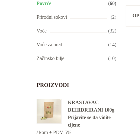
Povrće
(60)
OP
Prirodni sokovi
(2)
Voće
(32)
Voće za ured
(14)
Začinsko bilje
(10)
PROIZVODI
KRASTAVAC
DEHIDRIRANI 100g
Prijavite se da vidite
cijene
/ kom + PDV 5%