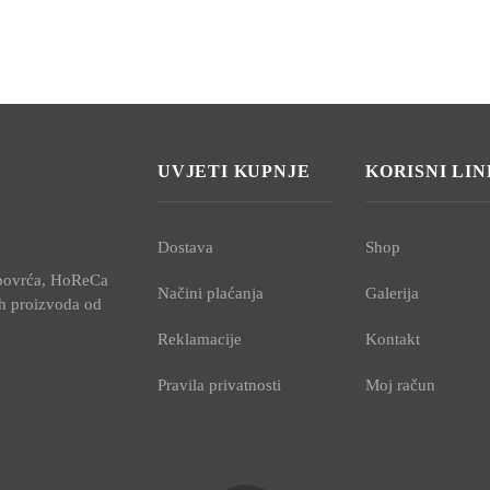
UVJETI KUPNJE
KORISNI LI
Dostava
Shop
i povrća, HoReCa
Načini plaćanja
Galerija
ih proizvoda od
Reklamacije
Kontakt
Pravila privatnosti
Moj račun