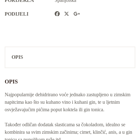
PORIJEKLA
Španjolska
PODIJELI
OPIS
OPIS
Najpopularnije dehidrirano voće jednako zastupljeno u zimskim
napitcima kao što su kuhano vino i kuhani gin, te u ljetnim
osvježavajućim pićima poput koktela ili gin tonica.
Također odličan dodatak slasticama sa čokoladom, idealno se
kombinira sa svim zimskim začinima; cimet, klinčić, anis, a u gin
tonicu sa pupoljkom ruže itd.