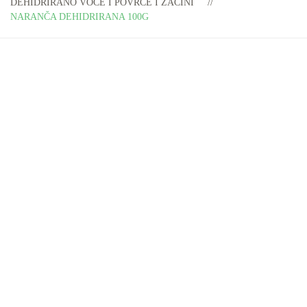
DEHIDRIRANO VOĆE I POVRĆE I ZAČINI
NARANČA DEHIDRIRANA 100G