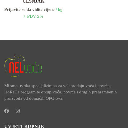
ČEŠNJAK
Prijavite se da vidite cijene
/ kg
+ PDV 5%
Mi smo tvrtka specijalizirana za veleprodaju voća i povrća,
HoReCa program te otkup voća, povrća i drugih prehrambenih
proizvoda od domaćih OPG-ova.
UVJETI KUPNJE