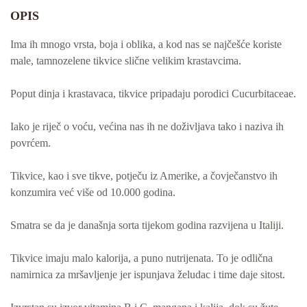
OPIS
Ima ih mnogo vrsta, boja i oblika, a kod nas se najčešće koriste
male, tamnozelene tikvice slične velikim krastavcima.
Poput dinja i krastavaca, tikvice pripadaju porodici Cucurbitaceae.
Iako je riječ o voću, većina nas ih ne doživljava tako i naziva ih
povrćem.
Tikvice, kao i sve tikve, potječu iz Amerike, a čovječanstvo ih
konzumira već više od 10.000 godina.
Smatra se da je današnja sorta tijekom godina razvijena u Italiji.
Tikvice imaju malo kalorija, a puno nutrijenata. To je odlična
namirnica za mršavljenje jer ispunjava želudac i time daje sitost.