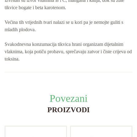
Izvrstan su izvor vitamina B i C, mangana i kalija, dok su žute
tikvice bogate i beta karotenom.
Većina tih vrijednih tvari nalazi se u kori pa je nemojte guliti s
mladih plodova.
Svakodnevna konzumacija tikvica hrani organizam dijetalnim
vlaknima, koja potiču probavu, sprečavaju zatvor i čiste crijeva od
toksina.
Povezani
PROIZVODI