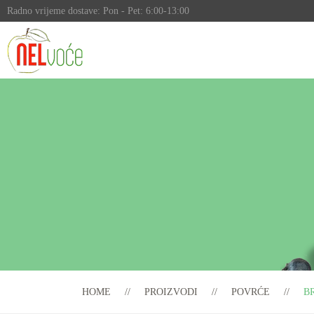
Radno vrijeme dostave: Pon - Pet: 6:00-13:00
HOME
PROIZVODI
POVRĆE
B