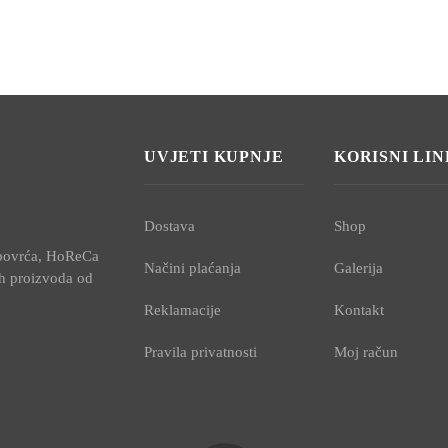
UVJETI KUPNJE
KORISNI LI
Dostava
Shop
i povrća, HoReCa
Načini plaćanja
Galerija
ih proizvoda od
Reklamacije
Kontakt
Pravila privatnosti
Moj račun