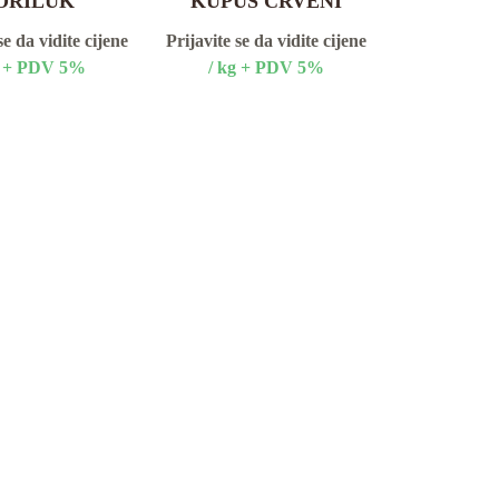
ORILUK
KUPUS CRVENI
se da vidite cijene
Prijavite se da vidite cijene
g + PDV 5%
/ kg + PDV 5%