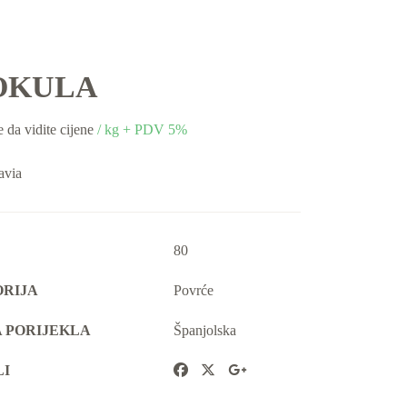
OKULA
e da vidite cijene
/ kg + PDV 5%
avia
80
RIJA
Povrće
 PORIJEKLA
Španjolska
LI