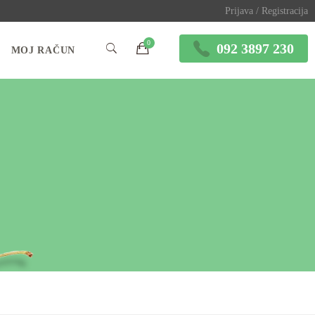
Prijava / Registracija
092 3897 230
MOJ RAČUN