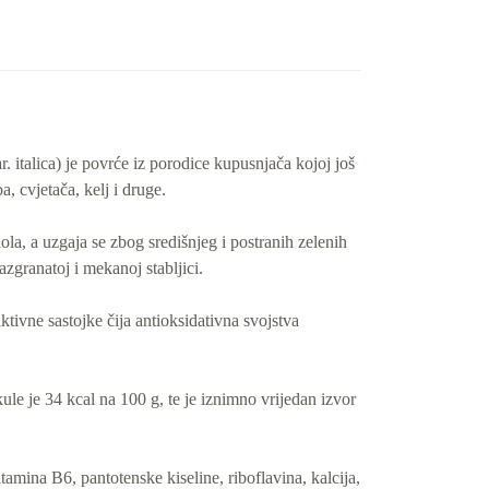
r. italica) je povrće iz porodice kupusnjača kojoj još
, cvjetača, kelj i druge.
la, a uzgaja se zbog središnjeg i postranih zelenih
azgranatoj i mekanoj stabljici.
aktivne sastojke čija antioksidativna svojstva
ule je 34 kcal na 100 g, te je iznimno vrijedan izvor
tamina B6, pantotenske kiseline, riboflavina, kalcija,