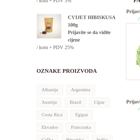
P
/ kom + PDV 5%
Prijavi
CVIJET HIBISKUSA
100g
Prijavite se da vidite
cijene
/ kom + PDV 25%
OZNAKE PROIZVODA
Albanija
Argentina
Prijavi
Austrija
Brazil
Cipar
Costa Rica
Egipat
Ekvador
Francuska
Grčka
Hrvatska
Indija