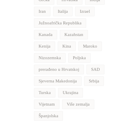
Iran
Italija
Izrael
Južnoafrička Republika
Kanada
Kazahstan
Kenija
Kina
Maroko
Nizozemska
Poljska
prerađeno u Hrvatskoj
SAD
Sjeverna Makedonija
Srbija
Turska
Ukrajina
Vijetnam
Više zemalja
Španjolska