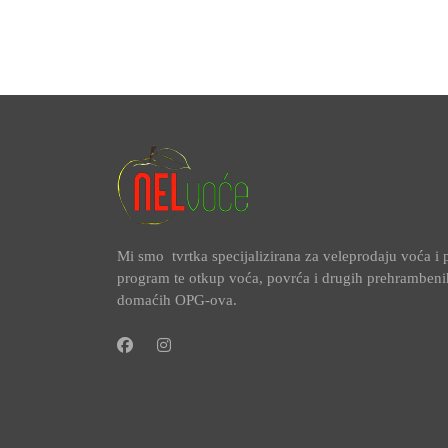
Mi smo tvrtka specijalizirana za veleprodaju voća 
program te otkup voća, povrća i drugih prehramben
domaćih OPG-ova.